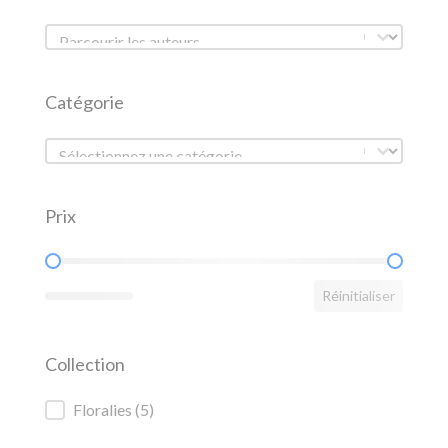
Liste des auteurs
Liste des auteurs
Catégorie
Catégorie
Catégorie
Prix
Prix
Réinitialiser
Collection
Collection
Floralies
(5)