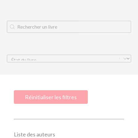
Titre du livre
Rechercher
État
Sélectionnez le contenu
Réinitialiser les filtres
Liste des auteurs