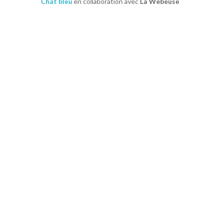
Chat bleu
en collaboration avec
La Webeuse