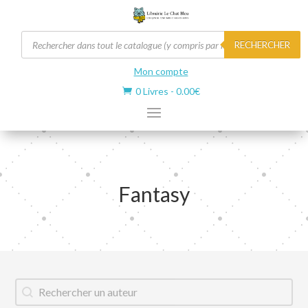
Recherche
RECHERCHER
de
produits
Mon compte
0 Livres
-
0.00
€

Fantasy
Auteur
Rechercher