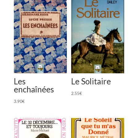
Les
Le Solitaire
enchaînées
2.55
€
3.90
€