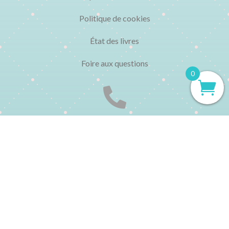
Politique de cookies
État des livres
Foire aux questions
0

CONTACT
▸ 01 48 04 77 95
Du lundi au vendredi de 10h à 13h et de 15h à 19h
▸ contact@librairielechatbleu.com
▸ Par le formulaire de contact :