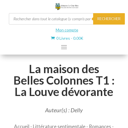
Recherche
RECHERCHER
de
produits
Mon compte
0 Livres
-
0.00
€

La maison des
Belles Colonnes T1 :
La Louve dévorante
Auteur(s) : Delly
Accueil
-
Littérature sentimentale
-
Romances
-