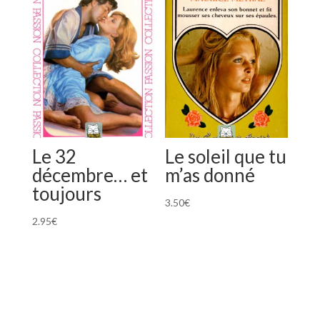
Le 32
Le soleil que tu
décembre… et
m’as donné
toujours
3.50
€
2.95
€