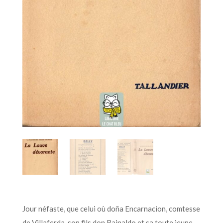
Jour néfaste, que celui où doña Encarnacion, comtesse
de Villaferda, son fils don Rainaldo et sa toute jeune