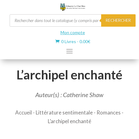
Recherche
RECHERCHER
de
produits
Mon compte
0 Livres
-
0.00
€

L’archipel enchanté
Auteur(s) : Catherine Shaw
Accueil
-
Littérature sentimentale
-
Romances
-
L’archipel enchanté