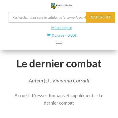
Recherche
RECHERCHER
de
produits
Mon compte
0 Livres
-
0.00
€

Le dernier combat
Auteur(s) : Vivianna Corradi
Accueil
-
Presse
-
Romans et suppléments
- Le
dernier combat