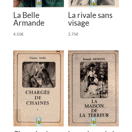
La Belle
La rivale sans
Armande
visage
4.50
€
3.75
€