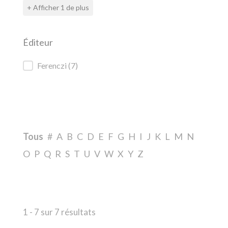
+ Afficher 1 de plus
Éditeur
Éditeur
Ferenczi
(7)
Index
Tous
#
A
B
C
D
E
F
G
H
I
J
K
L
M
N
O
P
Q
R
S
T
U
V
W
X
Y
Z
1 - 7 sur 7 résultats