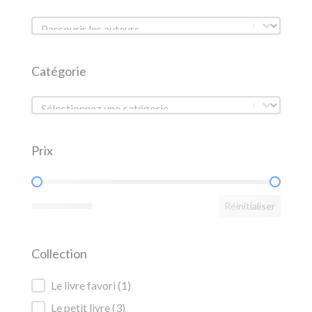
Liste des auteurs
Liste des auteurs
Catégorie
Catégorie
Catégorie
Prix
Prix
Réinitialiser
Collection
Collection
Le livre favori
(1)
Le petit livre
(3)