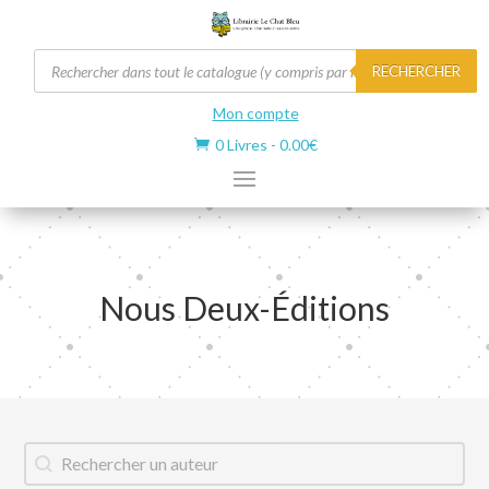
Recherche
RECHERCHER
de
produits
Mon compte
0 Livres
-
0.00
€

Nous Deux-Éditions
Auteur
Rechercher