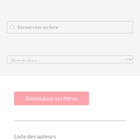
Titre du livre
Rechercher
État
Sélectionnez le contenu
Réinitialiser les filtres
Liste des auteurs