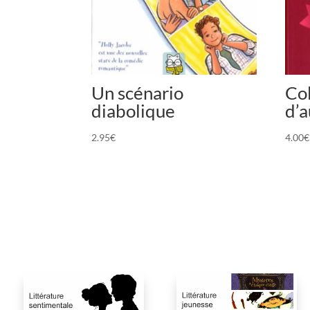
Un scénario
Col
diabolique
d’a
2.95
€
4.00
€