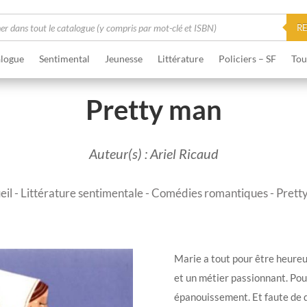
he
R
logue
Sentimental
Jeunesse
Littérature
Policiers – SF
Tou
Pretty man
Auteur(s) : Ariel Ricaud
eil
-
Littérature sentimentale
-
Comédies romantiques
- Prett
Marie a tout pour être heureus
et un métier passionnant. Pour
épanouissement. Et faute de di