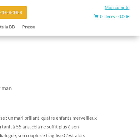
Mon compte
ECHERCHER
0 Livres
-
0.00
€

te la BD
Presse
y man
e : un mari brillant, quatre enfants merveilleux
tant, à 55 ans, cela ne suffit plus à son
alogue, son couple se fragilise.C’est alors