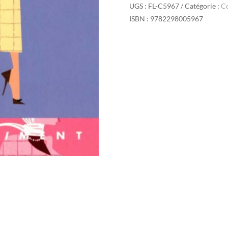
UGS :
FL-C5967
Catégorie :
C
ISBN : 9782298005967