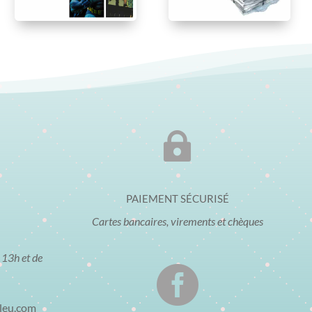

PAIEMENT SÉCURISÉ
Cartes bancaires, virements et chèques
 13h et de

bleu.com