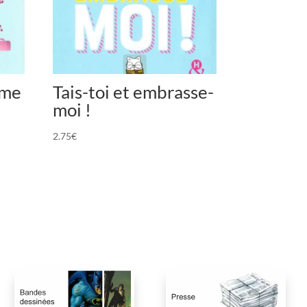
ime
Tais-toi et embrasse-
moi !
2.75
€