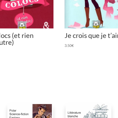
ocs (et rien
Je crois que je t’a
utre)
3.50
€