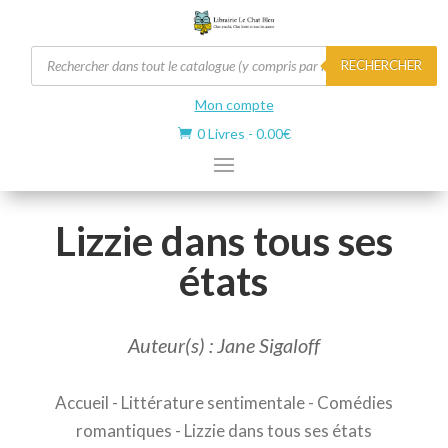
Recherche
RECHERCHER
de
produits
Mon compte
0 Livres
-
0.00
€

Lizzie dans tous ses
états
Auteur(s) : Jane Sigaloff
Accueil
-
Littérature sentimentale
-
Comédies
romantiques
- Lizzie dans tous ses états