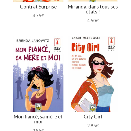
Contrat Surprise
Miranda, dans tous ses
états !
4.75
€
4.50
€
Mon fiancé, sa mère et
City Girl
moi
2.95
€
2.95
€