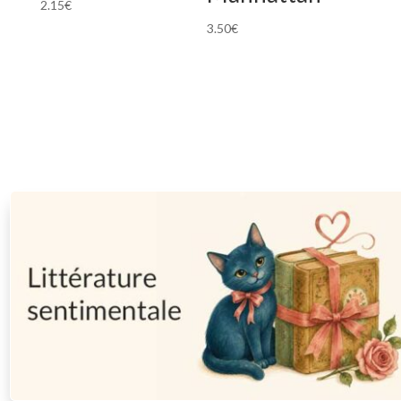
2.15
€
3.50
€