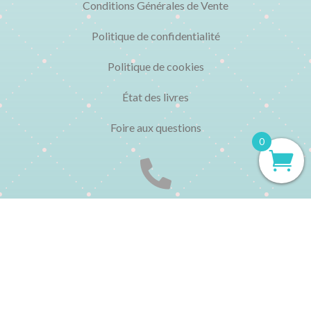
Conditions Générales de Vente
Politique de confidentialité
Politique de cookies
État des livres
Foire aux questions
0

CONTACT
▸ 01 48 04 77 95
Du lundi au vendredi de 10h à 13h et de 15h à 19h