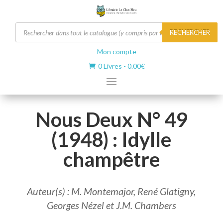
Recherche
RECHERCHER
de
produits
Mon compte
0 Livres
-
0.00
€

Nous Deux N° 49
(1948) : Idylle
champêtre
Auteur(s) : M. Montemajor, René Glatigny,
Georges Nézel et J.M. Chambers