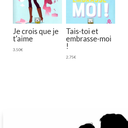
Je crois que je
Tais-toi et
t’aime
embrasse-moi
!
3.50
€
2.75
€