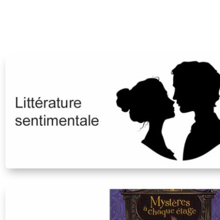
2.56€
4.00€
à
2.95€