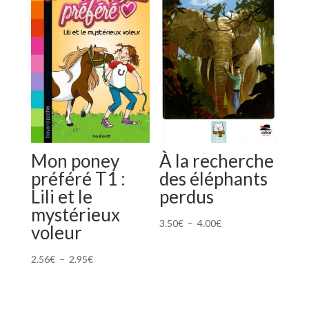
Mon poney
À la recherche
préféré T1 :
des éléphants
Lili et le
perdus
mystérieux
Plage
3.50
€
–
4.00
€
voleur
de
Plage
prix :
2.56
€
–
2.95
€
de
3.50€
prix :
à