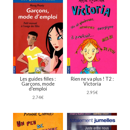
Les guides filles :
Rien ne va plus ! T2 :
Garçons, mode
Victoria
d’emploi
2.95
€
2.74
€