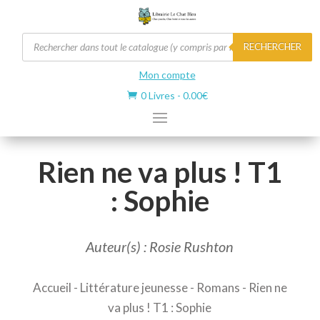
Recherche
RECHERCHER
de
produits
Mon compte
0 Livres
-
0.00
€

Rien ne va plus ! T1
: Sophie
Auteur(s) : Rosie Rushton
Accueil
-
Littérature jeunesse
-
Romans
- Rien ne
va plus ! T1 : Sophie