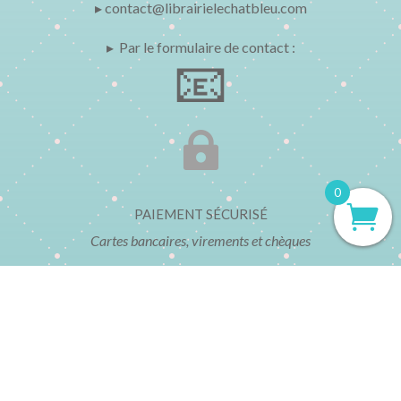
▸ contact@librairielechatbleu.com
▸ Par le formulaire de contact :
📧

0
PAIEMENT SÉCURISÉ
Cartes bancaires, virements et chèques
