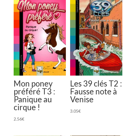
Mon poney
Les 39 clés T2 :
préféré T3 :
Fausse note à
Panique au
Venise
cirque !
3.05
€
2.56
€