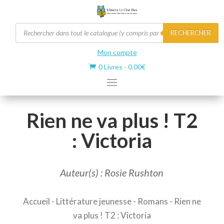
Recherche
RECHERCHER
de
produits
Mon compte
0 Livres
-
0.00
€

Rien ne va plus ! T2
: Victoria
Auteur(s) : Rosie Rushton
Accueil
-
Littérature jeunesse
-
Romans
- Rien ne
va plus ! T2 : Victoria