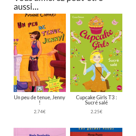
aussi…
Un peu de tenue, Jenny
Cupcake Girls T3 :
!
Sucré salé
2.74
€
2.25
€