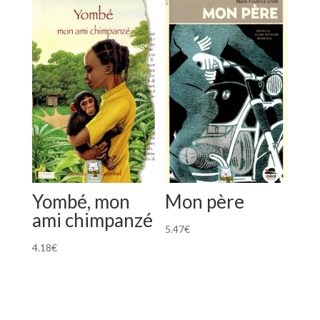
Yombé, mon
Mon père
ami chimpanzé
5.47
€
4.18
€