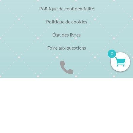
Politique de confidentialité
Politique de cookies
État des livres
Foire aux questions
0

CONTACT
▸ 01 48 04 77 95
Du lundi au vendredi de 10h à 13h et de 15h à 19h
▸ contact@librairielechatbleu.com