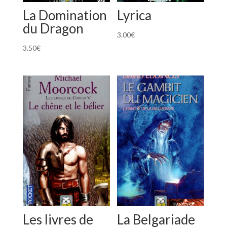
La Domination
Lyrica
du Dragon
3.00
€
3.50
€
Les livres de
La Belgariade