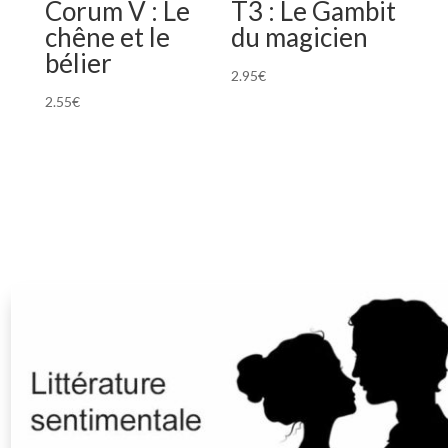
Corum V : Le
T3 : Le Gambit
chêne et le
du magicien
bélier
2.95
€
2.55
€