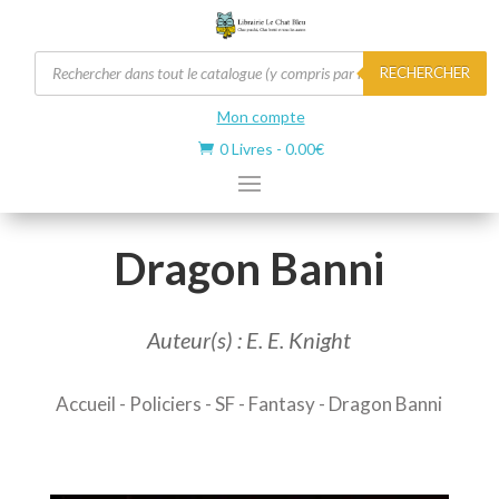
Recherche
RECHERCHER
de
produits
Mon compte
0 Livres
-
0.00
€

Dragon Banni
Auteur(s) : E. E. Knight
Accueil
-
Policiers - SF
-
Fantasy
- Dragon Banni