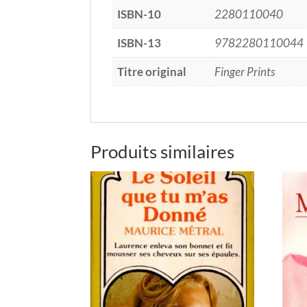
ISBN-10
2280110040
ISBN-13
9782280110044
Titre original
Finger Prints
Produits similaires