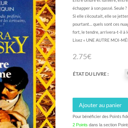
échapper à son passé. Seule ? 
Si elle s’écoutait, elle se jette
pourtant… quels sont ces nuag
fort, le tendre, arrivera-t-il à l
Lisez « UNE AUTRE MOI-MÊME 
2.75
€
ÉTAT DU LIVRE :
Ajouter au panier
Pour bénéficier des Points fid
2 Points
dans la section Poin