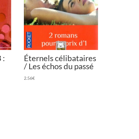
 :
Éternels célibataires
/ Les échos du passé
2.56
€