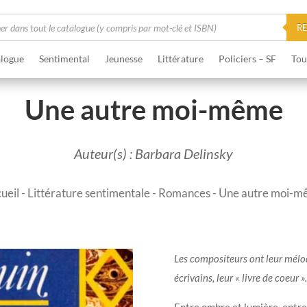
he
R
logue
Sentimental
Jeunesse
Littérature
Policiers – SF
Tou
Une autre moi-même
Auteur(s) : Barbara Delinsky
ueil
-
Littérature sentimentale
-
Romances
- Une autre moi-
Les compositeurs ont leur mélodi
écrivains, leur « livre de coeur »
Entre ombre et lumière, entre