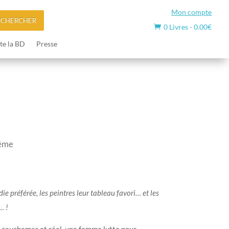
Mon compte
ECHERCHER
0 Livres
-
0.00
€

te la BD
Presse
même
e préférée, les peintres leur tableau favori… et les
… !
 cauchemar et réel, une femme lutte pour