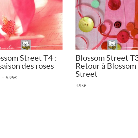
ssom Street T4 :
Blossom Street T3
saison des roses
Retour à Blossom
Street
Plage
–
5.95
€
de
4.95
€
prix :
5.50€
à
5.95€