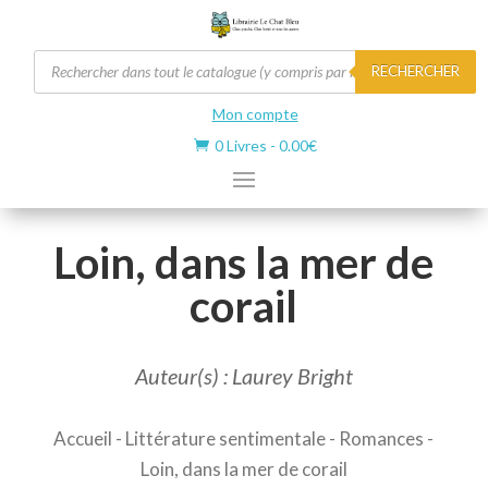
Recherche
RECHERCHER
de
produits
Mon compte
0 Livres
-
0.00
€

Loin, dans la mer de
corail
Auteur(s) : Laurey Bright
Accueil
-
Littérature sentimentale
-
Romances
-
Loin, dans la mer de corail