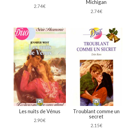
Michigan
2.74
€
2.74
€
Les nuits de Vénus
Troublant comme un
secret
2.90
€
2.15
€