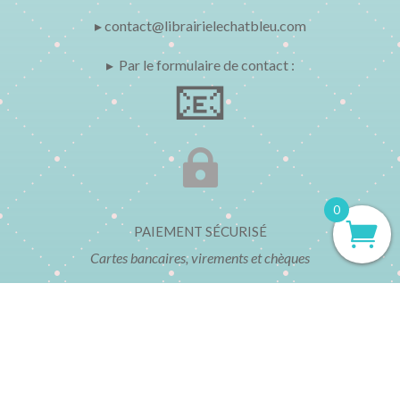
▸ contact@librairielechatbleu.com
▸ Par le formulaire de contact :
📧

0
PAIEMENT SÉCURISÉ
Cartes bancaires, virements et chèques
